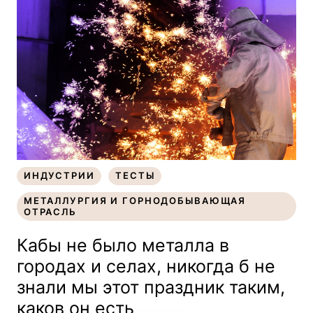
ИНДУСТРИИ
ТЕСТЫ
ИНДУСТРИИ
ТЕСТЫ
МЕТАЛЛУРГИЯ И ГОРНОДОБЫВАЮЩАЯ
ОТРАСЛЬ
МЕТАЛЛУРГИЯ И ГОРНОДОБЫВАЮЩАЯ
ОТРАСЛЬ
Кабы не было металла в
городах и селах, никогда б не
знали мы этот праздник таким,
каков он есть