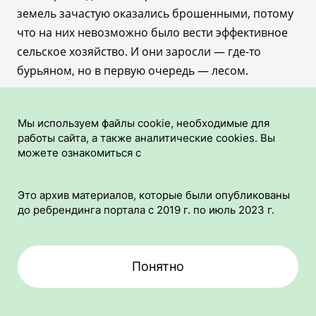
земель зачастую оказались брошенными, потому
что на них невозможно было вести эффективное
сельское хозяйство. И они заросли
—
где-то
бурьяном, но в первую очередь
—
лесом.
Мы используем файлы cookie, необходимые для
работы сайта, а также аналитические cookies. Вы
можете ознакомиться с
Политикой использования файлов-cookies
.
Это архив материалов, которые были опубликованы
По разным оценкам, земель
до ребрендинга портала с 2019 г. по июль 2023 г.
сельскохозяйственного назначения,
Принять все
заросших древостоем, в России от 20 до 50
млн га. Де-факто это лес в привычном
Принять все
Только необходимые
Понятно
понимании этого слова, но де-юре он не
Главная
Рубрики
Содержание
Поделиться
находится под государственной защитой и
Понятно
Только необходимые